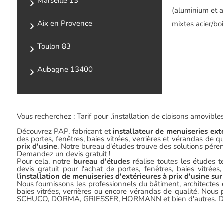
Marseille 13
(aluminium et ac
Aix en Provence
mixtes acier/boi
Toulon 83
Aubagne 13400
Vous recherchez : Tarif pour l'installation de cloisons amovib
Découvrez PAP, fabricant et
installateur de menuiseries ex
des portes, fenêtres, baies vitrées, verrières et vérandas de 
prix d'usine
. Notre bureau d'études trouve des solutions péren
Demandez un devis gratuit !
Pour cela, notre
bureau d'études
réalise toutes les études 
devis gratuit pour l'achat de portes, fenêtres, baies vitrée
l'
installation de menuiseries d'extérieures à prix d'usine s
Nous fournissons les professionnels du bâtiment, architectes 
baies vitrées, verrières ou encore vérandas de qualité. No
SCHUCO, DORMA, GRIESSER, HORMANN et bien d'autres. Dem