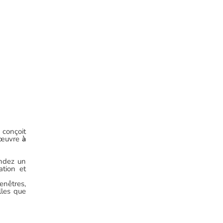
 conçoit
d'œuvre
à
andez un
ation et
enêtres,
lles que