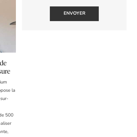
 de
sure
nium
opose la
 sur-
 de 500
aliser
ante,