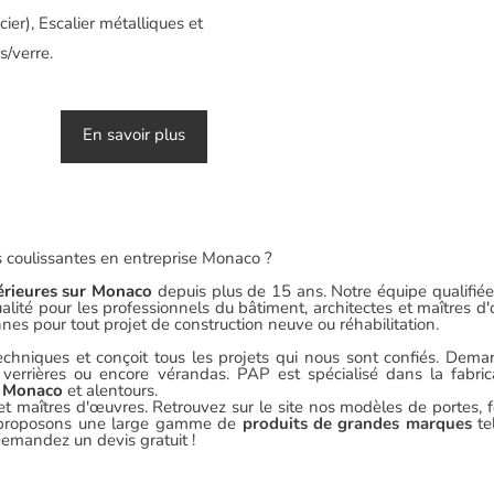
ier), Escalier métalliques et
s/verre.
En savoir plus
les coulissantes en entreprise Monaco ?
térieures sur Monaco
depuis plus de 15 ans. Notre équipe qualifiée
qualité pour les professionnels du bâtiment, architectes et maîtres 
nes pour tout projet de construction neuve ou réhabilitation.
techniques et conçoit tous les projets qui nous sont confiés. Dem
s, verrières ou encore vérandas. PAP est spécialisé dans la fabric
ur Monaco
et alentours.
et maîtres d'œuvres. Retrouvez sur le site nos modèles de portes, f
us proposons une large gamme de
produits de grandes marques
te
andez un devis gratuit !