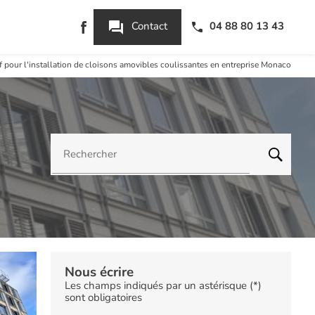
question_answer
Contact
04 88 80 13 43
if pour l'installation de cloisons amovibles coulissantes en entreprise Monaco
Rechercher
Nous écrire
Les champs indiqués par un astérisque (*)
sont obligatoires