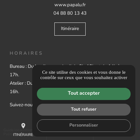
www.papalu.fr
04 88 80 13 43
Itinéraire
HORAIRES
Bureau : Du lundi au vendredi de 8h-12h et de 14h à
Ce site utilise des cookies et vous donne le
17h.
contrôle sur ceux que vous souhaitez activer
Atelier : Du lundi au vendredi 6h30 - 12h et de 13h à
16h.
Tout accepter
Suivez-nous :
Tout refuser
place
mail
call
Personnaliser
Guide local
Informations complémentaires
Mentions légales
Politique de confidentialité
Gestion des cookies
ITINÉRAIRE
CONTACTEZ-NOUS
04 88 80 13 43