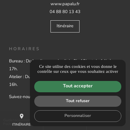
www.papalu.fr
04 88 80 13 43
Itinéraire
HORAIRES
Bureau : Du lundi au vendredi de 8h-12h et de 14h à
Ce site utilise des cookies et vous donne le
17h.
contrôle sur ceux que vous souhaitez activer
Atelier : Du lundi au vendredi 6h30 - 12h et de 13h à
16h.
Tout accepter
Suivez-nous :
Tout refuser
place
mail
call
Personnaliser
Guide local
Informations complémentaires
Mentions légales
Politique de confidentialité
Gestion des cookies
ITINÉRAIRE
CONTACTEZ-NOUS
04 88 80 13 43