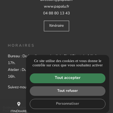
www.papalu.fr
04 88 80 13 43
Itinéraire
HORAIRES
Bureau : Du lundi au vendredi de 8h-12h et de 14h à
Ce site utilise des cookies et vous donne le
17h.
contrôle sur ceux que vous souhaitez activer
Atelier : Du lundi au vendredi 6h30 - 12h et de 13h à
16h.
Tout accepter
Suivez-nous :
Tout refuser
place
mail
call
Personnaliser
Guide local
Informations complémentaires
Mentions légales
Politique de confidentialité
Gestion des cookies
ITINÉRAIRE
CONTACTEZ-NOUS
04 88 80 13 43