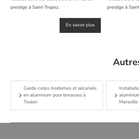
prestige à Saint-Tropez.
prestige à Sain
En savoir plus
Autre
Garde-corps modernes et sécurisés
Installat
en aluminium pour terrasses à
aluminium
Toulon
Marseille